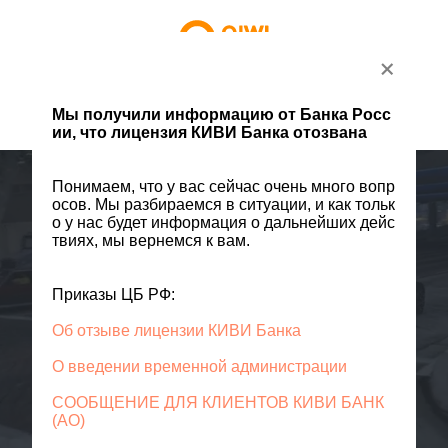
+
Мы получили информацию от Банка Росс
Авторизоваться
Помощь
ии, что лицензия КИВИ Банка отозвана
Понимаем, что у вас сейчас очень много вопр
осов. Мы разбираемся в ситуации, и как тольк
Начните
о у нас будет информация о дальнейших дейс
твиях, мы вернемся к вам.
стримить с 0%
Приказы ЦБ РФ:
Получайте донаты мгновенно
Об отзыве лицензии КИВИ Банка
на QIWI Кошелек и без комиссии
О введении временной администрации
СООБЩЕНИЕ ДЛЯ КЛИЕНТОВ КИВИ БАНК
Начать стримить
(АО)