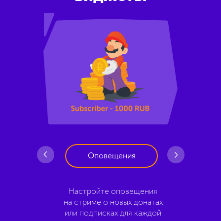
Оповещения
Настройте оповещения
Вкл
део
на стриме о новых донатах
что
име.
или подписках для каждой
до