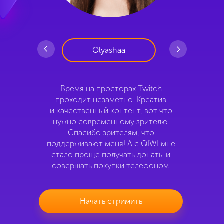
Olyashaa
инге
Время на просторах Twitch
Да
проходит незаметно. Креатив
и Q
 QIWI
и качественный контент, вот что
пла
нужно современному зрителю.
сво
разу
Спасибо зрителям, что
лек и
поддерживают меня! А с QIWI мне
.
стало проще получать донаты и
совершать покупки телефоном.
Начать стримить